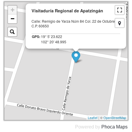
×
+
Visitaduría Regional de Apatzingán
−
Calle: Remigio de Yarza Núm 84 Col. 22 de Octubre,
C.P. 60650
GPS:
19° 5' 23.622
102° 20' 48.995
Leaflet
| ©
OpenStreetMap
Powered by
Phoca
Maps